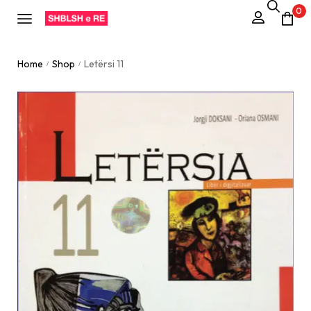
0
Home
Shop
Letërsi 11
/
/