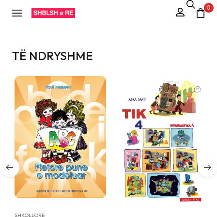
0
TË NDRYSHME
SHKOLLORË