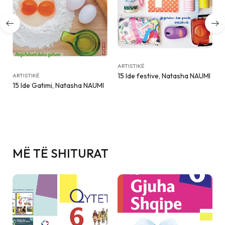
ARTISTIKË
ARTISTIKË
15 Ide festive, Natasha NAUMI
Genuine Democratisation,
MI
Majlinda KETA
MË TË SHITURAT