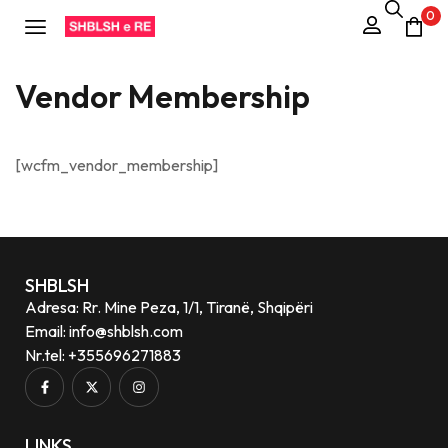
0
Vendor Membership
[wcfm_vendor_membership]
SHBLSH
Adresa: Rr. Mine Peza, 1/1, Tiranë, Shqipëri
Email: info@shblsh.com
Nr.tel: +355696271883
LINKS